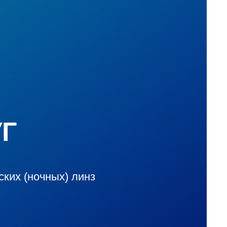
Г
ких (ночных) линз