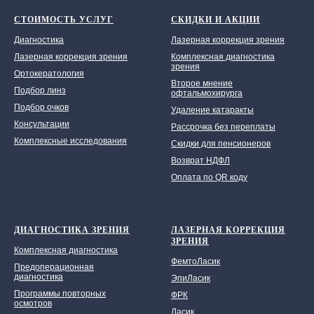
СТОИМОСТЬ УСЛУГ
СКИДКИ И АКЦИИ
Диагностика
Лазерная коррекция зрения
Лазерная коррекция зрения
Комплексная диагностика
зрения
Ортокератология
Второе мнение
Подбор линз
офтальмохирурга
Подбор очков
Удаление катаракты
Консультации
Рассрочка без переплаты
Комплексные исследования
Скидки для пенсионеров
Возврат НДФЛ
Оплата по QR коду
ДИАГНОСТИКА ЗРЕНИЯ
ЛАЗЕРНАЯ КОРРЕКЦИЯ
ЗРЕНИЯ
Комплексная диагностика
ФемтоЛасик
Предоперационная
диагностика
ЭпиЛасик
Программы повторных
ФРК
осмотров
Ласик