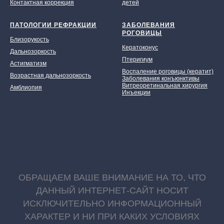
Контактная коррекция
детей
ПАТОЛОГИИ РЕФРАКЦИИ
ЗАБОЛЕВАНИЯ
РОГОВИЦЫ
Близорукость
Кератоконус
Дальнозоркость
Птеригиум
Астигматизм
Воспаление роговицы (кератит)
Возрастная дальнозоркость
Заболевания конъюнктивы
Витреоретинальная хирургия
Амблиопия
Инъекции
ОБРАЩАЕМ ВАШЕ ВНИМАНИЕ НА ТО, ЧТО
ДАННЫЙ ИНТЕРНЕТ-САЙТ НОСИТ
ИСКЛЮЧИТЕЛЬНО ИНФОРМАЦИОННЫЙ
ХАРАКТЕР И НИ ПРИ КАКИХ УСЛОВИЯХ