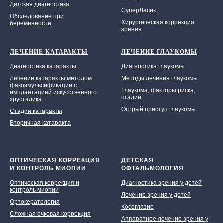
Детская диагностика
СуперЛасик
Обследование при
Хирургическая коррекция
беременности
зрения
ЛЕЧЕНИЕ КАТАРАКТЫ
ЛЕЧЕНИЕ ГЛАУКОМЫ
Диагностика катаракты
Диагностика глаукомы
Лечение катаракты методом
Методы лечения глаукомы
факоэмульсификации с
Глаукома, факторы риска,
имплантацией искусственного
стадии
хрусталика
Острый приступ глаукомы
Стадии катаракты
Вторичная катаракта
ОПТИЧЕСКАЯ КОРРЕКЦИЯ
ДЕТСКАЯ
И КОНТРОЛЬ МИОПИИ
ОФТАЛЬМОЛОГИЯ
Оптическая коррекция и
Диагностика зрения у детей
контроль миопии
Лечение зрения у детей
Ортокератология
Косоглазие
Сложная очковая коррекция
Аппаратное лечение зрения у