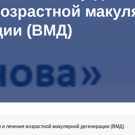
возрастной макул
ции (ВМД)
 и лечения возрастной макулярной дегенерации (ВМД)