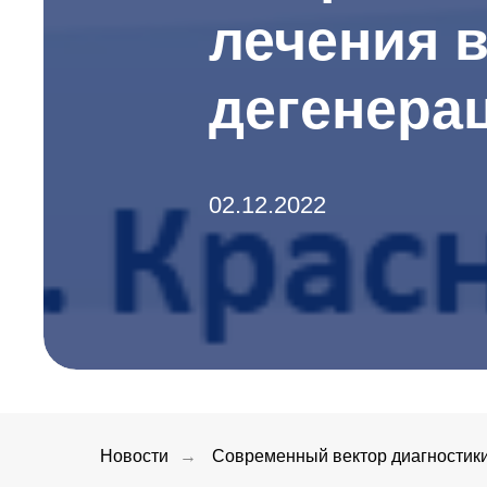
лечения 
дегенера
02.12.2022
Новости
→
Современный вектор диагностики