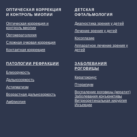
ОПТИЧЕСКАЯ КОРРЕКЦИЯ
ДЕТСКАЯ
И КОНТРОЛЬ МИОПИИ
ОФТАЛЬМОЛОГИЯ
Оптическая коррекция и
Диагностика зрения у детей
контроль миопии
Лечение зрения у детей
Ортокератология
Косоглазие
Сложная очковая коррекция
Аппаратное лечение зрения у
Контактная коррекция
детей
ПАТОЛОГИИ РЕФРАКЦИИ
ЗАБОЛЕВАНИЯ
РОГОВИЦЫ
Близорукость
Кератоконус
Дальнозоркость
Птеригиум
Астигматизм
Воспаление роговицы (кератит)
Возрастная дальнозоркость
Заболевания конъюнктивы
Витреоретинальная хирургия
Амблиопия
Инъекции