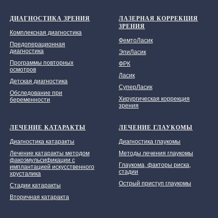
ДИАГНОСТИКА ЗРЕНИЯ
ЛАЗЕРНАЯ КОРРЕКЦИЯ
ЗРЕНИЯ
Комплексная диагностика
ФемтоЛасик
Предоперационная
диагностика
ЭпиЛасик
Программы повторных
ФРК
осмотров
Ласик
Детская диагностика
СуперЛасик
Обследование при
Хирургическая коррекция
беременности
зрения
ЛЕЧЕНИЕ КАТАРАКТЫ
ЛЕЧЕНИЕ ГЛАУКОМЫ
Диагностика катаракты
Диагностика глаукомы
Лечение катаракты методом
Методы лечения глаукомы
факоэмульсификации с
Глаукома, факторы риска,
имплантацией искусственного
стадии
хрусталика
Острый приступ глаукомы
Стадии катаракты
Вторичная катаракта