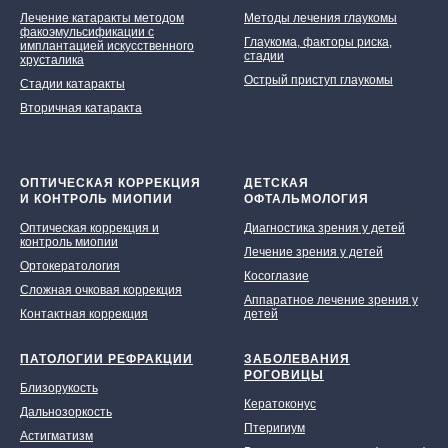
Лечение катаракты методом
Методы лечения глаукомы
факоэмульсификации с
Глаукома, факторы риска,
имплантацией искусственного
стадии
хрусталика
Острый приступ глаукомы
Стадии катаракты
Вторичная катаракта
ОПТИЧЕСКАЯ КОРРЕКЦИЯ
ДЕТСКАЯ
И КОНТРОЛЬ МИОПИИ
ОФТАЛЬМОЛОГИЯ
Оптическая коррекция и
Диагностика зрения у детей
контроль миопии
Лечение зрения у детей
Ортокератология
Косоглазие
Сложная очковая коррекция
Аппаратное лечение зрения у
Контактная коррекция
детей
ПАТОЛОГИИ РЕФРАКЦИИ
ЗАБОЛЕВАНИЯ
РОГОВИЦЫ
Близорукость
Кератоконус
Дальнозоркость
Птеригиум
Астигматизм